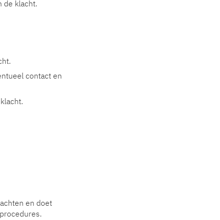
 de klacht.
cht.
entueel contact en
klacht.
lachten en doet
 procedures.