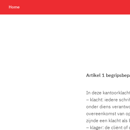
Home
Artikel 1 begripsbep
In deze kantoorklach
– klacht: iedere schr
onder diens verantwo
overeenkomst van opdr
zijnde een klacht als
– klager: de cliënt o