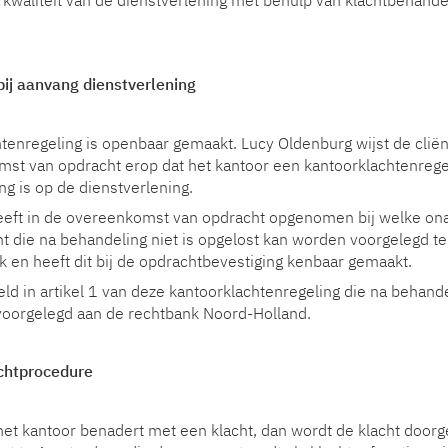
 kwaliteit van de dienstverlening met behulp van klachtbehande
 bij aanvang dienstverlening
tenregeling is openbaar gemaakt. Lucy Oldenburg wijst de clië
st van opdracht erop dat het kantoor een kantoorklachtenregel
ng is op de dienstverlening.
eft in de overeenkomst van opdracht opgenomen bij welke onafh
ht die na behandeling niet is opgelost kan worden voorgelegd te
k en heeft dit bij de opdrachtbevestiging kenbaar gemaakt.
ld in artikel 1 van deze kantoorklachtenregeling die na behandel
voorgelegd aan de rechtbank Noord-Holland.
achtprocedure
het kantoor benadert met een klacht, dan wordt de klacht doorge