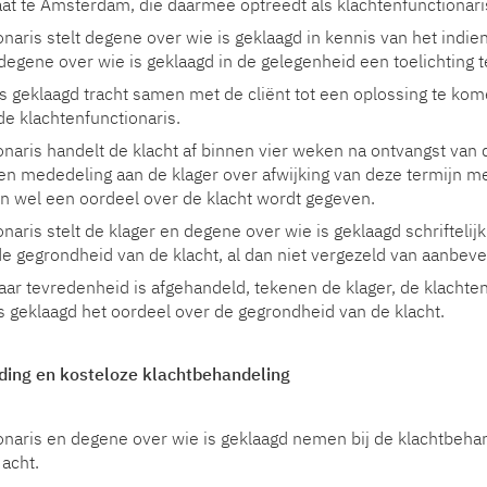
at te Amsterdam, die daarmee optreedt als klachtenfunctionari
naris stelt degene over wie is geklaagd in kennis van het indie
 degene over wie is geklaagd in de gelegenheid een toelichting t
s geklaagd tracht samen met de cliënt tot een oplossing te kome
e klachtenfunctionaris.
onaris handelt de klacht af binnen vier weken na ontvangst van 
n mededeling aan de klager over afwijking van deze termijn m
n wel een oordeel over de klacht wordt gegeven.
naris stelt de klager en degene over wie is geklaagd schriftelij
de gegrondheid van de klacht, al dan niet vergezeld van aanbeve
aar tevredenheid is afgehandeld, tekenen de klager, de klachte
s geklaagd het oordeel over de gegrondheid van de klacht.
ding en kosteloze klachtbehandeling
onaris en degene over wie is geklaagd nemen bij de klachtbeha
acht.