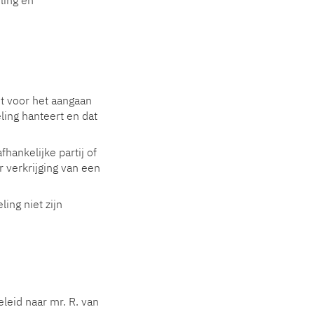
ling en
nt voor het aangaan
ing hanteert en dat
ankelijke partij of
r verkrijging van een
ing niet zijn
leid naar mr. R. van