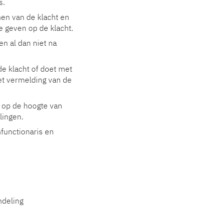
s.
nen van de klacht en
e geven op de klacht.
n al dan niet na
de klacht of doet met
et vermelding van de
k op de hoogte van
lingen.
nfunctionaris en
ndeling